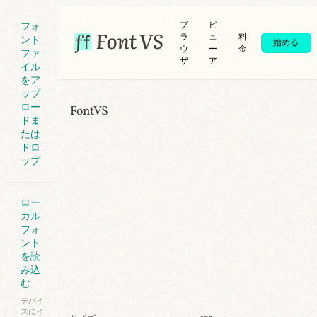
ブ
ビ
フォ
ラ
ュ
料
ント
始める
ウ
ー
金
ファ
ザ
ア
イル
をア
ップ
ロー
FontVS
ドま
たは
ドロ
ップ
ロー
カル
フォ
ント
を読
み込
む
デバイ
スにイ