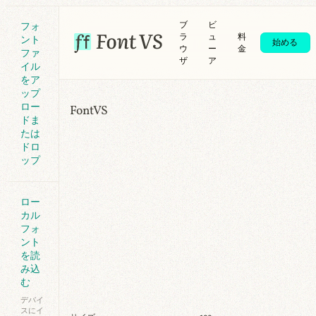
ブ
ビ
フォ
ラ
ュ
料
ント
始める
ウ
ー
金
ファ
ザ
ア
イル
をア
ップ
ロー
FontVS
ドま
たは
ドロ
ップ
ロー
カル
フォ
ント
を読
み込
む
デバイ
スにイ