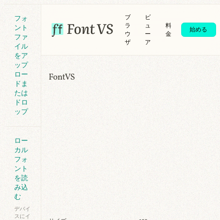
ブ
ビ
フォ
ラ
ュ
料
ント
始める
ウ
ー
金
ファ
ザ
ア
イル
をア
ップ
ロー
FontVS
ドま
たは
ドロ
ップ
ロー
カル
フォ
ント
を読
み込
む
デバイ
スにイ