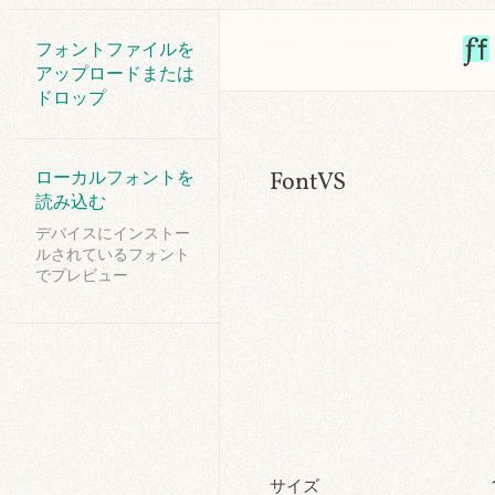
フォントファイルを
アップロードまたは
ドロップ
FontVS
ローカルフォントを
読み込む
デバイスにインストー
ルされているフォント
でプレビュー
サイズ