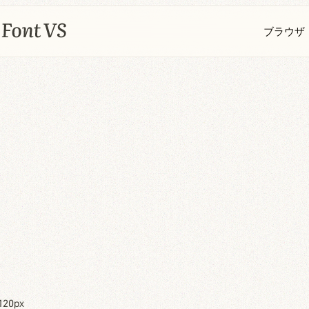
ブラウザ
120px