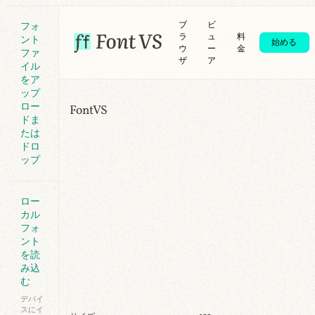
ブ
ビ
フォ
ラ
ュ
料
ント
始める
ウ
ー
金
ファ
ザ
ア
イル
をア
ップ
ロー
FontVS
ドま
たは
ドロ
ップ
ロー
カル
フォ
ント
を読
み込
む
デバイ
スにイ