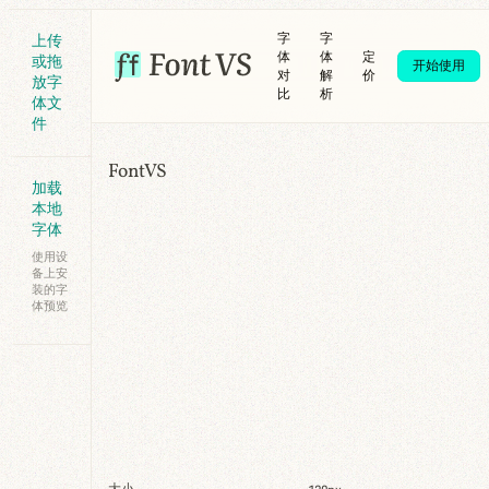
字
字
上传
体
体
定
或拖
开始使用
对
解
价
放字
比
析
体文
件
FontVS
加载
本地
字体
使用设
备上安
装的字
体预览
大小