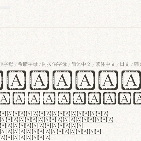
尔字母
希腊字母
阿拉伯字母
简体中文
繁体中文
日文
韩
/
/
/
/
/
/
ndglov
urgefonts
m dolor sit amet,
r adipiscing elit.
 ergonomia et
manus praestant,
olles et