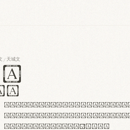
文
天城文
/
es
iv
ABCDEFGHIJKLMNOPQRSTU
abcdefghijklmnopqrstu
#0123456789%+−×÷=±