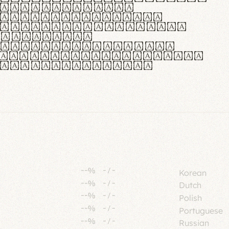
tione polaris
urabitur pretium
lacus, non laoreet
or vitae.
ue habitant morbi
senectus et netus et
fames ac turpis
--%
-
/
-
Korean
--%
-
/
-
Dutch
--%
-
/
-
Polish
--%
-
/
-
Portuguese
--%
-
/
-
Russian