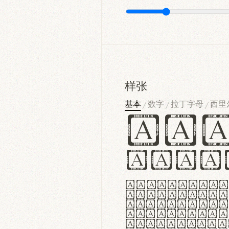
样张
基本
数字
拉丁字母
西里
/
/
/
Ha
Hamb
Lorem ipsu
consectetu
Handgloves
proteccio 
texturae m