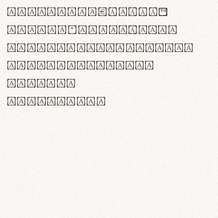
<>()[]{}|€£$¥©®™
,.!?:;…~^*'"°&@/\
rn m cl d cj g vv w
Il1 Oo0 dbqp 8B
CO eoca
fontvs.com