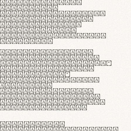
as singulares.
e potenti.
 ante ipsum primis
s orci luctus et
osuere cubilia
esent commodo
diam, non vehicula
rdum vel.
c purus lacinia,
ntuum artisanalis
bi materia selecta—
 merino, butyrum
 synthetics—
e assuuntur. Duis
 dolor in
rit in voluptate
 cillum dolore eu
la pariatur. Fusce
t lectus varius
egulatione,
 microfibra innovans