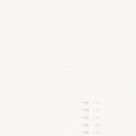
--%
-
/
-
--%
-
/
-
--%
-
/
-
--%
-
/
-
--%
-
/
-