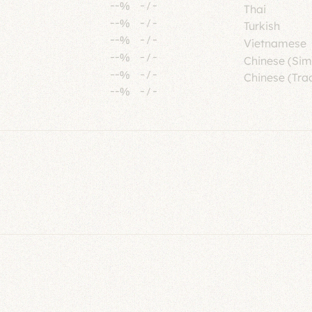
--%
-
/
-
Thai
--%
-
/
-
Turkish
--%
-
/
-
Vietnamese
--%
-
/
-
Chinese (Sim
--%
-
/
-
Chinese (Trad
--%
-
/
-