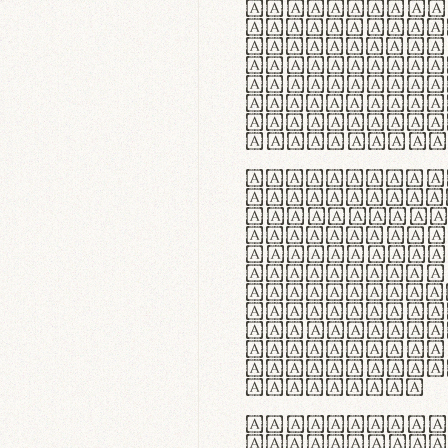
flexibilit
Suspendiss
Vestibulum
in faucibu
ultrices p
curae; Pra
hendrerit 
justo inte
Quisque ne
fabrica ga
meminit, u
sicut lana
nappa, vel
praecision
aute irure
reprehende
velit esse
fugiat nul
id velit u
faucibus.
In thermor
handgloves