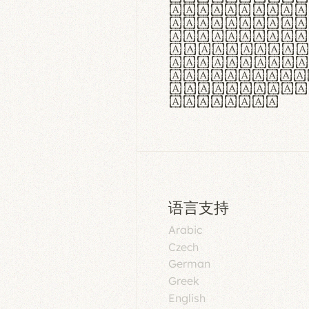
aut insula
utuntur. C
tincidunt 
lorem temp
Pellentesq
tristique 
malesuada 
egestas.
语言支持
Arabic
Czech
German
Greek
English