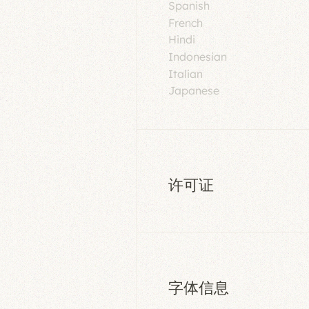
Spanish
French
Hindi
Indonesian
Italian
Japanese
许可证
字体信息