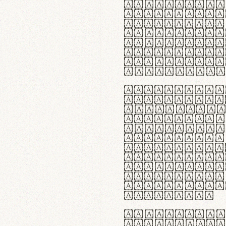
flexibilit
Suspendiss
Vestibulum
in faucibu
ultrices p
curae; Pra
hendrerit 
justo inte
Quisque ne
fabrica ga
meminit, u
sicut lana
nappa, vel
praecision
aute irure
reprehende
velit esse
fugiat nul
id velit u
faucibus.
In thermor
handgloves