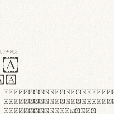
文
天城文
/
es
iv
ABCDEFGHIJKLMNOPQRSTU
abcdefghijklmnopqrstu
#0123456789%+−×÷=±