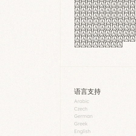
aut insula
utuntur. C
tincidunt 
lorem temp
Pellentesq
tristique 
malesuada 
egestas.
语言支持
Arabic
Czech
German
Greek
English