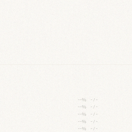
--%
-
/
-
--%
-
/
-
--%
-
/
-
--%
-
/
-
--%
-
/
-