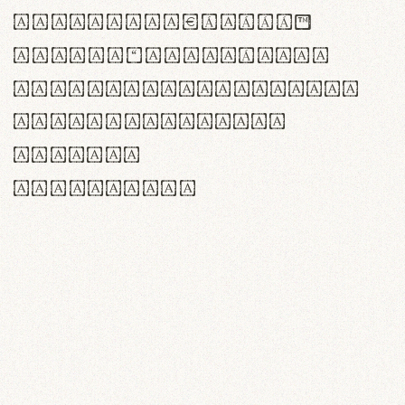
<>()[]{}|€£$¥©®™
,.!?:;…~^*'"°&@/\
rn m cl d cj g vv w
Il1 Oo0 dbqp 8B
CO eoca
fontvs.com