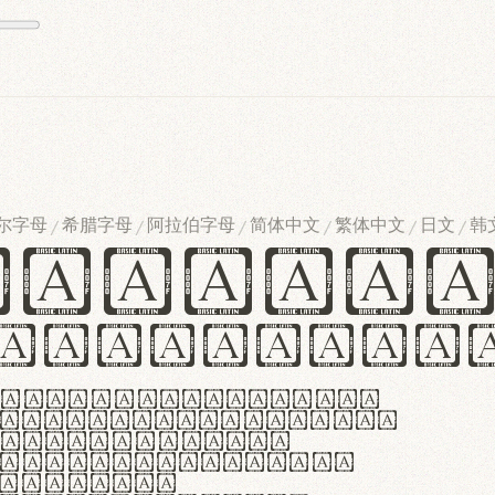
尔字母
希腊字母
阿拉伯字母
简体中文
繁体中文
日文
韩
/
/
/
/
/
/
ndglov
urgefonts
m dolor sit amet,
r adipiscing elit.
 ergonomia et
manus praestant,
olles et