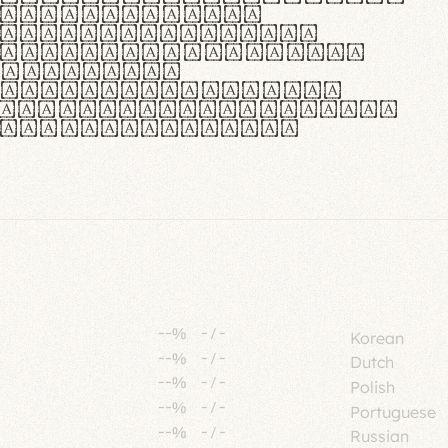
tione polaris
urabitur pretium
lacus, non laoreet
or vitae.
ue habitant morbi
senectus et netus et
fames ac turpis
--%
-
/
-
Korean
--%
-
/
-
Dutch
--%
-
/
-
Polish
--%
-
/
-
Portuguese
--%
-
/
-
Russian