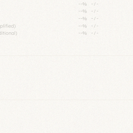
--%
-
/
-
--%
-
/
-
--%
-
/
-
plified)
--%
-
/
-
itional)
--%
-
/
-