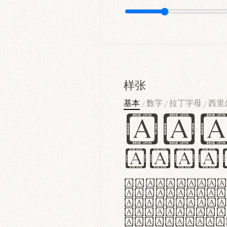
样张
基本
数字
拉丁字母
西里
/
/
/
Ha
Hamb
Lorem ipsu
consectetu
Handgloves
proteccio 
texturae m