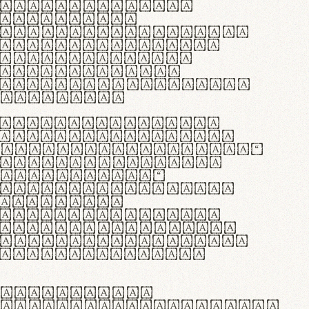
as singulares.
e potenti.
 ante ipsum primis
s orci luctus et
osuere cubilia
esent commodo
diam, non vehicula
rdum vel.
c purus lacinia,
ntuum artisanalis
bi materia selecta—
 merino, butyrum
 synthetics—
e assuuntur. Duis
 dolor in
rit in voluptate
 cillum dolore eu
la pariatur. Fusce
t lectus varius
egulatione,
 microfibra innovans