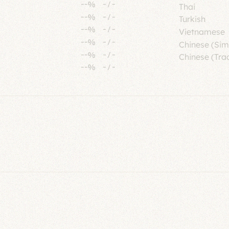
--%
-
/
-
Thai
--%
-
/
-
Turkish
--%
-
/
-
Vietnamese
--%
-
/
-
Chinese (Sim
--%
-
/
-
Chinese (Trad
--%
-
/
-