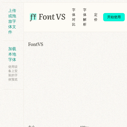
字
字
上传
体
体
定
或拖
开始使用
对
解
价
放字
比
析
体文
件
FontVS
加载
本地
字体
使用设
备上安
装的字
体预览
大小