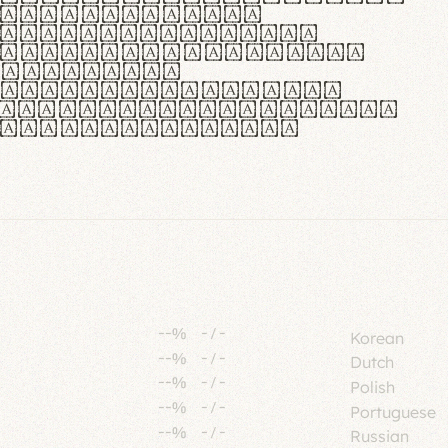
tione polaris
urabitur pretium
lacus, non laoreet
or vitae.
ue habitant morbi
senectus et netus et
fames ac turpis
--%
-
/
-
Korean
--%
-
/
-
Dutch
--%
-
/
-
Polish
--%
-
/
-
Portuguese
--%
-
/
-
Russian