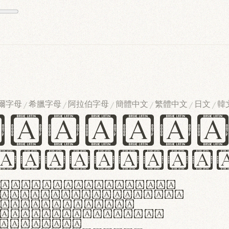
爾字母
希臘字母
阿拉伯字母
簡體中文
繁體中文
日文
韓
/
/
/
/
/
/
ndglov
urgefonts
m dolor sit amet,
r adipiscing elit.
 ergonomia et
manus praestant,
olles et