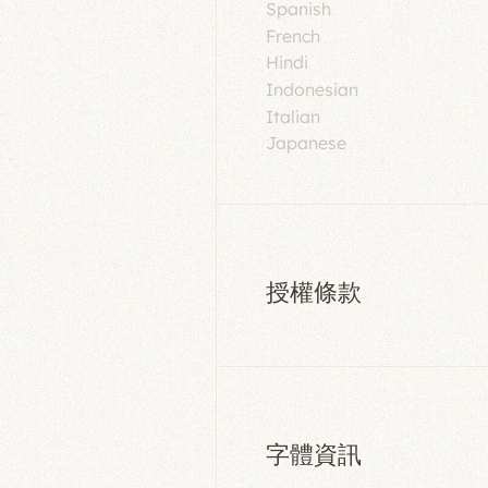
Spanish
French
Hindi
Indonesian
Italian
Japanese
授權條款
字體資訊