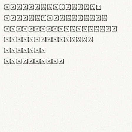
<>()[]{}|€£$¥©®™
,.!?:;…~^*'"°&@/\
rn m cl d cj g vv w
Il1 Oo0 dbqp 8B
CO eoca
fontvs.com