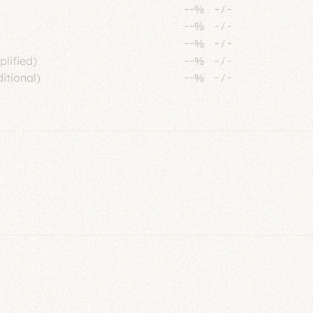
--%
-
/
-
--%
-
/
-
--%
-
/
-
plified)
--%
-
/
-
itional)
--%
-
/
-