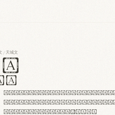
文
天城文
/
es
iv
ABCDEFGHIJKLMNOPQRSTU
abcdefghijklmnopqrstu
#0123456789%+−×÷=±