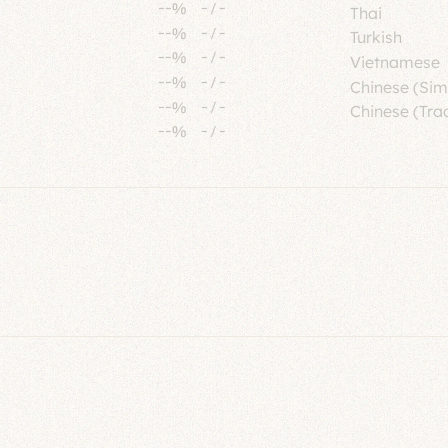
--%
-
/
-
Thai
--%
-
/
-
Turkish
--%
-
/
-
Vietnamese
--%
-
/
-
Chinese (Sim
--%
-
/
-
Chinese (Trad
--%
-
/
-