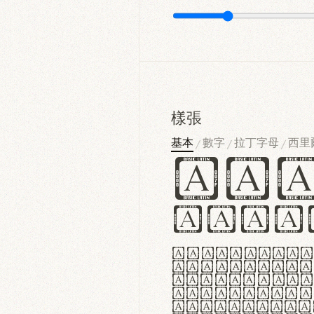
樣張
基本
數字
拉丁字母
西里
/
/
/
Ha
Hamb
Lorem ipsu
consectetu
Handgloves
proteccio 
texturae m