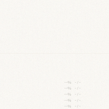
--%
-
/
-
--%
-
/
-
--%
-
/
-
--%
-
/
-
--%
-
/
-