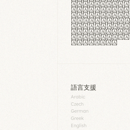
aut insula
utuntur. C
tincidunt 
lorem temp
Pellentesq
tristique 
malesuada 
egestas.
語言支援
Arabic
Czech
German
Greek
English