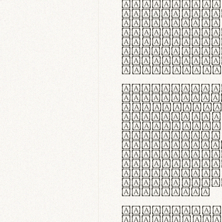
flexibilit
Suspendiss
Vestibulum
in faucibu
ultrices p
curae; Pra
hendrerit 
justo inte
Quisque ne
fabrica ga
meminit, u
sicut lana
nappa, vel
praecision
aute irure
reprehende
velit esse
fugiat nul
id velit u
faucibus.
In thermor
handgloves