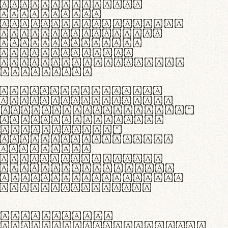
as singulares.
e potenti.
 ante ipsum primis
s orci luctus et
osuere cubilia
esent commodo
diam, non vehicula
rdum vel.
c purus lacinia,
ntuum artisanalis
bi materia selecta—
 merino, butyrum
 synthetics—
e assuuntur. Duis
 dolor in
rit in voluptate
 cillum dolore eu
la pariatur. Fusce
t lectus varius
egulatione,
 microfibra innovans