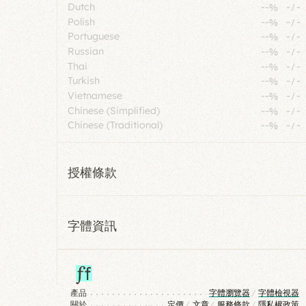
Dutch
--%
-
/
-
Polish
--%
-
/
-
Portuguese
--%
-
/
-
Russian
--%
-
/
-
Thai
--%
-
/
-
Turkish
--%
-
/
-
Vietnamese
--%
-
/
-
Chinese (Simplified)
--%
-
/
-
Chinese (Traditional)
--%
-
/
-
授權條款
字體資訊
產品
字體瀏覽器
/
字體檢視器
關於
定價
/
文章
/
服務條款
/
隱私權政策