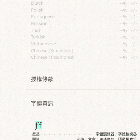
Dutch
--%
-
/
-
Polish
--%
-
/
-
Portuguese
--%
-
/
-
Russian
--%
-
/
-
Thai
--%
-
/
-
Turkish
--%
-
/
-
Vietnamese
--%
-
/
-
Chinese (Simplified)
--%
-
/
-
Chinese (Traditional)
--%
-
/
-
授權條款
字體資訊
產品
字體瀏覽器
/
字體檢視器
關於
定價
/
文章
/
服務條款
/
隱私權政策