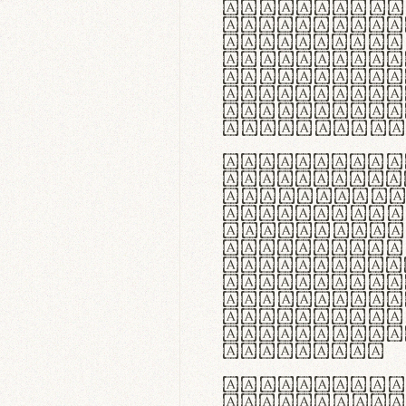
flexibilit
Suspendiss
Vestibulum
in faucibu
ultrices p
curae; Pra
hendrerit 
justo inte
Quisque ne
fabrica ga
meminit, u
sicut lana
nappa, vel
praecision
aute irure
reprehende
velit esse
fugiat nul
id velit u
faucibus.
In thermor
handgloves