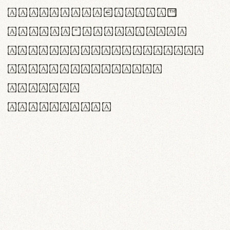
<>()[]{}|€£$¥©®™
,.!?:;…~^*'"°&@/\
rn m cl d cj g vv w
Il1 Oo0 dbqp 8B
CO eoca
fontvs.com