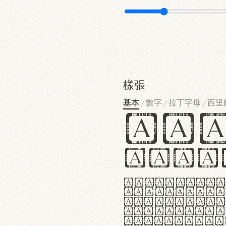
樣張
基本
數字
拉丁字母
西里
/
/
/
Ha
Hamb
Lorem ipsu
consectetu
Handgloves
proteccio 
texturae m