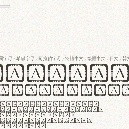
爾字母
希臘字母
阿拉伯字母
簡體中文
繁體中文
日文
韓
/
/
/
/
/
/
ndglov
urgefonts
m dolor sit amet,
r adipiscing elit.
 ergonomia et
manus praestant,
olles et