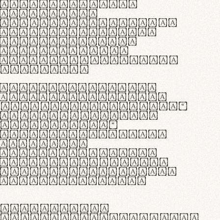
as singulares.
e potenti.
 ante ipsum primis
s orci luctus et
osuere cubilia
esent commodo
diam, non vehicula
rdum vel.
c purus lacinia,
ntuum artisanalis
bi materia selecta—
 merino, butyrum
 synthetics—
e assuuntur. Duis
 dolor in
rit in voluptate
 cillum dolore eu
la pariatur. Fusce
t lectus varius
egulatione,
 microfibra innovans