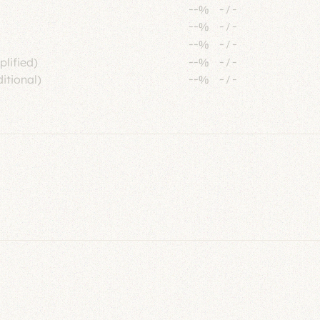
--%
-
/
-
--%
-
/
-
--%
-
/
-
plified)
--%
-
/
-
itional)
--%
-
/
-