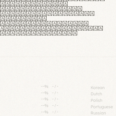
tione polaris
urabitur pretium
lacus, non laoreet
or vitae.
ue habitant morbi
senectus et netus et
fames ac turpis
--%
-
/
-
Korean
--%
-
/
-
Dutch
--%
-
/
-
Polish
--%
-
/
-
Portuguese
--%
-
/
-
Russian