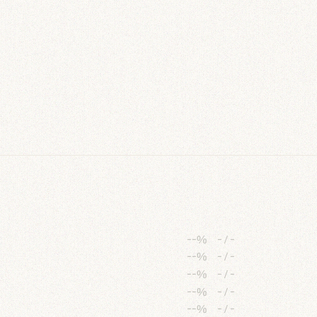
--%
-
/
-
--%
-
/
-
--%
-
/
-
--%
-
/
-
--%
-
/
-