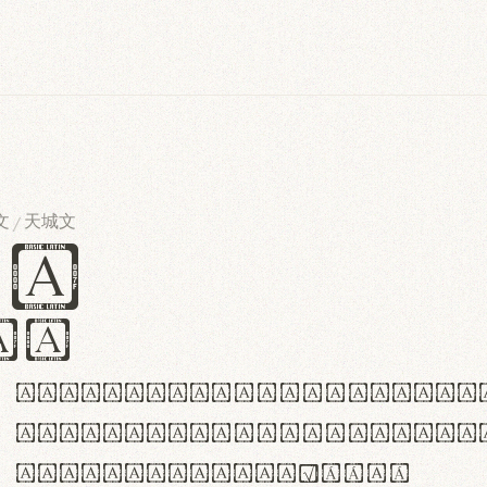
文
天城文
/
es
iv
ABCDEFGHIJKLMNOPQRSTU
abcdefghijklmnopqrstu
#0123456789%+−×÷=±