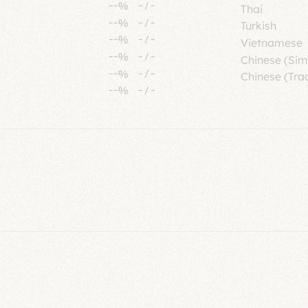
--%
-
/
-
Thai
--%
-
/
-
Turkish
--%
-
/
-
Vietnamese
--%
-
/
-
Chinese (Sim
--%
-
/
-
Chinese (Trad
--%
-
/
-