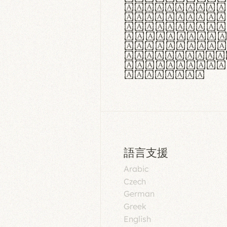
aut insula
utuntur. C
tincidunt 
lorem temp
Pellentesq
tristique 
malesuada 
egestas.
語言支援
Arabic
Czech
German
Greek
English