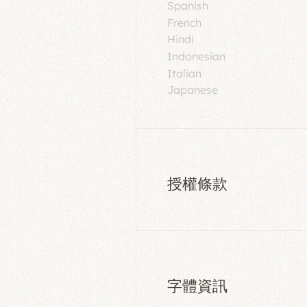
Spanish
French
Hindi
Indonesian
Italian
Japanese
授權條款
字體資訊