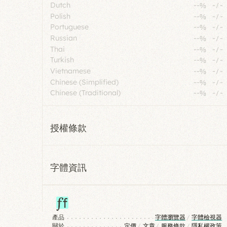
Dutch
--%
-
/
-
Polish
--%
-
/
-
Portuguese
--%
-
/
-
Russian
--%
-
/
-
Thai
--%
-
/
-
Turkish
--%
-
/
-
Vietnamese
--%
-
/
-
Chinese (Simplified)
--%
-
/
-
Chinese (Traditional)
--%
-
/
-
授權條款
字體資訊
產品
字體瀏覽器
/
字體檢視器
關於
定價
/
文章
/
服務條款
/
隱私權政策