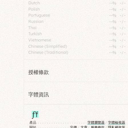
Dutch
--%
-
/
-
Polish
--%
-
/
-
Portuguese
--%
-
/
-
Russian
--%
-
/
-
Thai
--%
-
/
-
Turkish
--%
-
/
-
Vietnamese
--%
-
/
-
Chinese (Simplified)
--%
-
/
-
Chinese (Traditional)
--%
-
/
-
授權條款
字體資訊
產品
字體瀏覽器
/
字體檢視器
關於
定價
/
文章
/
服務條款
/
隱私權政策