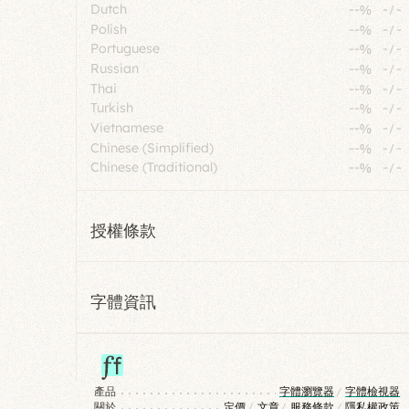
Dutch
--%
-
/
-
Polish
--%
-
/
-
Portuguese
--%
-
/
-
Russian
--%
-
/
-
Thai
--%
-
/
-
Turkish
--%
-
/
-
Vietnamese
--%
-
/
-
Chinese (Simplified)
--%
-
/
-
Chinese (Traditional)
--%
-
/
-
授權條款
字體資訊
產品
字體瀏覽器
/
字體檢視器
關於
定價
/
文章
/
服務條款
/
隱私權政策