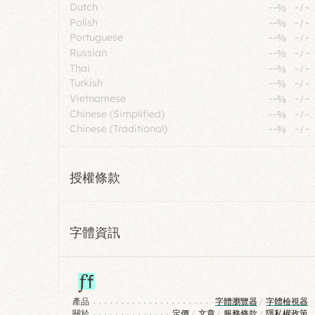
Dutch
--%
-
/
-
Polish
--%
-
/
-
Portuguese
--%
-
/
-
Russian
--%
-
/
-
Thai
--%
-
/
-
Turkish
--%
-
/
-
Vietnamese
--%
-
/
-
Chinese (Simplified)
--%
-
/
-
Chinese (Traditional)
--%
-
/
-
授權條款
字體資訊
產品
字體瀏覽器
/
字體檢視器
關於
定價
/
文章
/
服務條款
/
隱私權政策