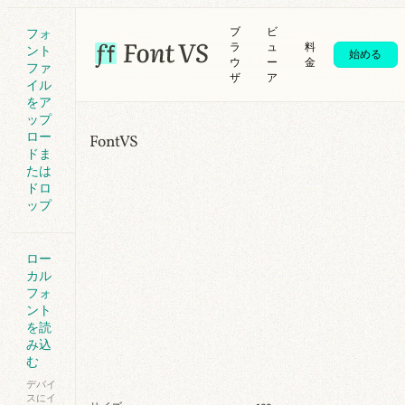
ブ
ビ
フォ
ラ
ュ
料
ント
始める
ウ
ー
金
ファ
ザ
ア
イル
をア
ップ
ロー
FontVS
ドま
たは
ドロ
ップ
ロー
カル
フォ
ント
を読
み込
む
デバイ
スにイ