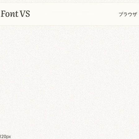
ブラウザ
120px