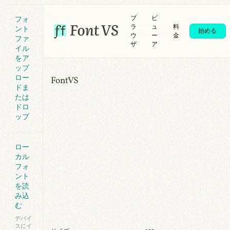
ブ
ビ
フォ
ラ
ュ
料
ント
始める
ウ
ー
金
ファ
ザ
ア
イル
をア
ップ
ロー
FontVS
ドま
たは
ドロ
ップ
ロー
カル
フォ
ント
を読
み込
む
デバイ
スにイ