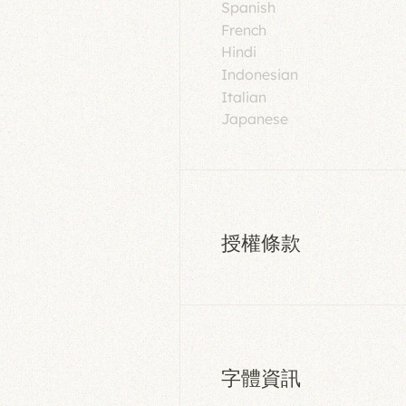
Spanish
French
Hindi
Indonesian
Italian
Japanese
授權條款
字體資訊