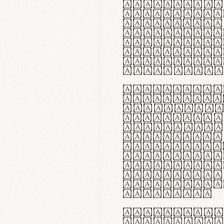
flexibilit
Suspendiss
Vestibulum
in faucibu
ultrices p
curae; Pra
hendrerit 
justo inte
Quisque ne
fabrica ga
meminit, u
sicut lana
nappa, vel
praecision
aute irure
reprehende
velit esse
fugiat nul
id velit u
faucibus.
In thermor
handgloves