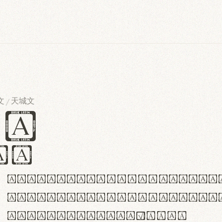
文
天城文
/
es
iv
ABCDEFGHIJKLMNOPQRSTU
abcdefghijklmnopqrstu
#0123456789%+−×÷=±