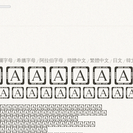
爾字母
希臘字母
阿拉伯字母
簡體中文
繁體中文
日文
韓
/
/
/
/
/
/
ndglov
urgefonts
m dolor sit amet,
r adipiscing elit.
 ergonomia et
manus praestant,
olles et