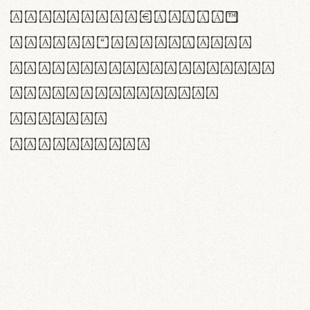
<>()[]{}|€£$¥©®™
,.!?:;…~^*'"°&@/\
rn m cl d cj g vv w
Il1 Oo0 dbqp 8B
CO eoca
fontvs.com