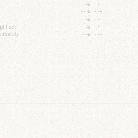
--%
-
/
-
--%
-
/
-
--%
-
/
-
plified)
--%
-
/
-
itional)
--%
-
/
-