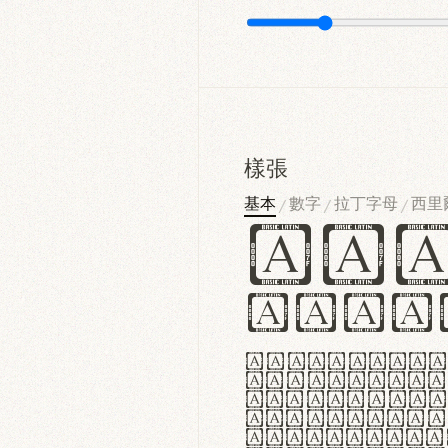
樣張
基本
數字
拉丁字母
西里
/
/
/
Ha
Hamb
Lorem ipsu
consectetu
Handgloves
proteccio 
texturae m