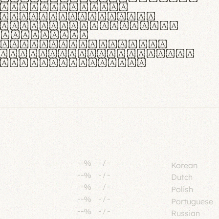
tione polaris
urabitur pretium
lacus, non laoreet
or vitae.
ue habitant morbi
senectus et netus et
fames ac turpis
--%
-
/
-
Korean
--%
-
/
-
Dutch
--%
-
/
-
Polish
--%
-
/
-
Portuguese
--%
-
/
-
Russian