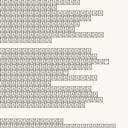
as singulares.
e potenti.
 ante ipsum primis
s orci luctus et
osuere cubilia
esent commodo
diam, non vehicula
rdum vel.
c purus lacinia,
ntuum artisanalis
bi materia selecta—
 merino, butyrum
 synthetics—
e assuuntur. Duis
 dolor in
rit in voluptate
 cillum dolore eu
la pariatur. Fusce
t lectus varius
egulatione,
 microfibra innovans