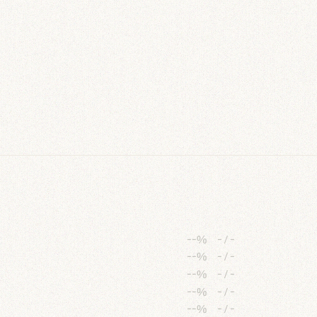
--%
-
/
-
--%
-
/
-
--%
-
/
-
--%
-
/
-
--%
-
/
-