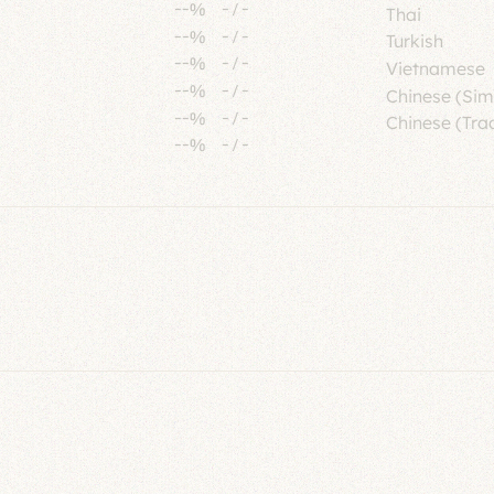
--%
-
/
-
Thai
--%
-
/
-
Turkish
--%
-
/
-
Vietnamese
--%
-
/
-
Chinese (Sim
--%
-
/
-
Chinese (Trad
--%
-
/
-