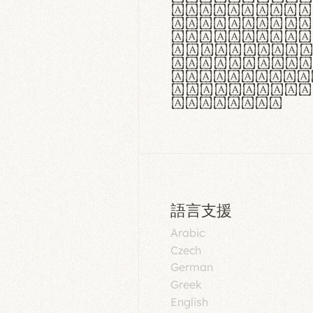
aut insula
utuntur. C
tincidunt 
lorem temp
Pellentesq
tristique 
malesuada 
egestas.
語言支援
Arabic
Czech
German
Greek
English