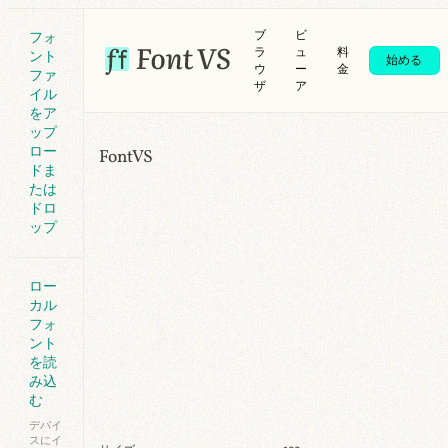
ブ
ビ
フォ
ラ
ュ
料
ント
始める
ウ
ー
金
ファ
ザ
ア
イル
をア
ップ
ロー
FontVS
ドま
たは
ドロ
ップ
ロー
カル
フォ
ント
を読
み込
む
デバイ
スにイ