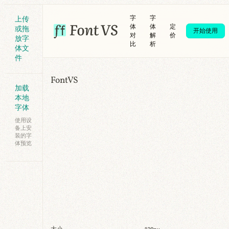
字
字
上传
体
体
定
或拖
开始使用
对
解
价
放字
比
析
体文
件
FontVS
加载
本地
字体
使用设
备上安
装的字
体预览
大小