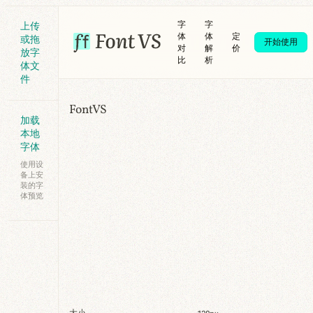
字
字
上传
体
体
定
或拖
开始使用
对
解
价
放字
比
析
体文
件
FontVS
加载
本地
字体
使用设
备上安
装的字
体预览
大小