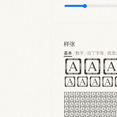
样张
基本
数字
拉丁字母
西里
/
/
/
Ha
Hamb
Lorem ipsu
consectetu
Handgloves
proteccio 
texturae m