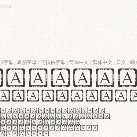
尔字母
希腊字母
阿拉伯字母
简体中文
繁体中文
日文
韩
/
/
/
/
/
/
ndglov
urgefonts
m dolor sit amet,
r adipiscing elit.
 ergonomia et
manus praestant,
olles et