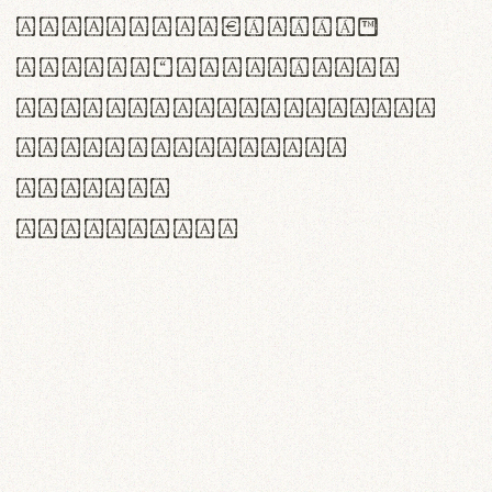
<>()[]{}|€£$¥©®™
,.!?:;…~^*'"°&@/\
rn m cl d cj g vv w
Il1 Oo0 dbqp 8B
CO eoca
fontvs.com