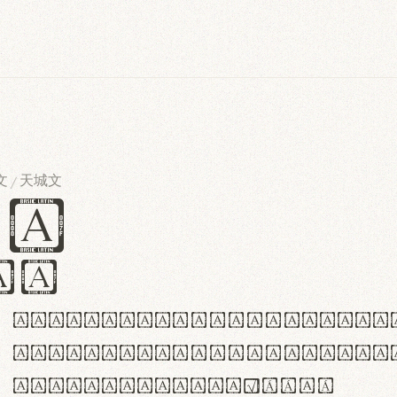
文
天城文
/
es
iv
ABCDEFGHIJKLMNOPQRSTU
abcdefghijklmnopqrstu
#0123456789%+−×÷=±