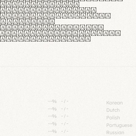
tione polaris
urabitur pretium
lacus, non laoreet
or vitae.
ue habitant morbi
senectus et netus et
fames ac turpis
--%
-
/
-
Korean
--%
-
/
-
Dutch
--%
-
/
-
Polish
--%
-
/
-
Portuguese
--%
-
/
-
Russian