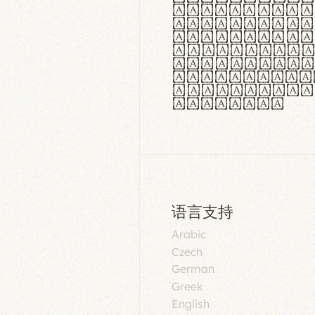
aut insula
utuntur. C
tincidunt 
lorem temp
Pellentesq
tristique 
malesuada 
egestas.
语言支持
Arabic
Czech
German
Greek
English