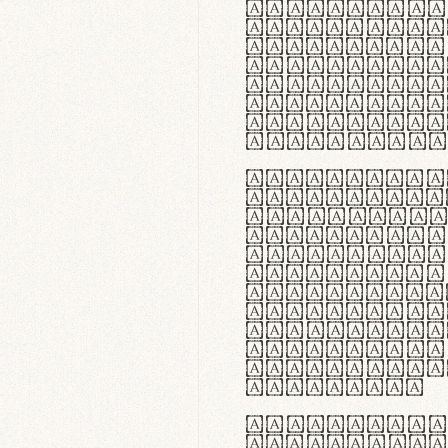
flexibilit
Suspendiss
Vestibulum
in faucibu
ultrices p
curae; Pra
hendrerit 
justo inte
Quisque ne
fabrica ga
meminit, u
sicut lana
nappa, vel
praecision
aute irure
reprehende
velit esse
fugiat nul
id velit u
faucibus.
In thermor
handgloves