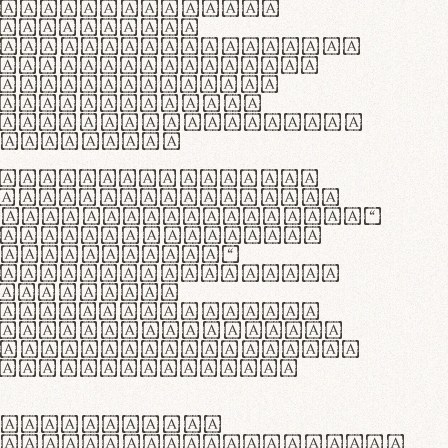
as singulares.
e potenti.
 ante ipsum primis
s orci luctus et
osuere cubilia
esent commodo
diam, non vehicula
rdum vel.
c purus lacinia,
ntuum artisanalis
bi materia selecta—
 merino, butyrum
 synthetics—
e assuuntur. Duis
 dolor in
rit in voluptate
 cillum dolore eu
la pariatur. Fusce
t lectus varius
egulatione,
 microfibra innovans