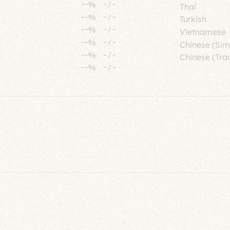
--%
-
/
-
Thai
--%
-
/
-
Turkish
--%
-
/
-
Vietnamese
--%
-
/
-
Chinese (Sim
--%
-
/
-
Chinese (Trad
--%
-
/
-