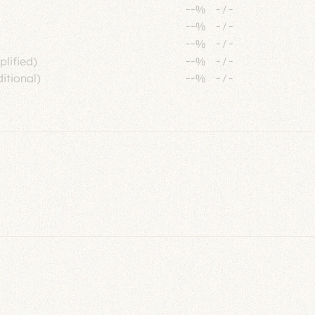
--%
-
/
-
--%
-
/
-
--%
-
/
-
plified)
--%
-
/
-
itional)
--%
-
/
-