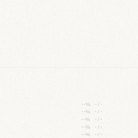
--%
-
/
-
--%
-
/
-
--%
-
/
-
--%
-
/
-
--%
-
/
-