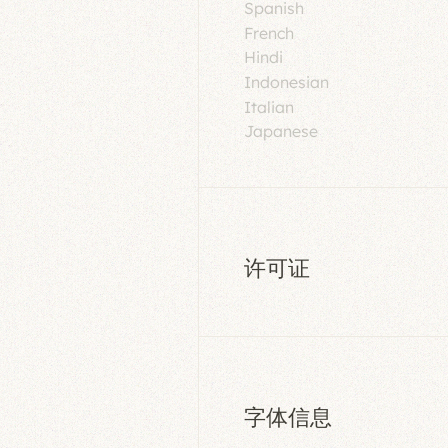
Spanish
French
Hindi
Indonesian
Italian
Japanese
许可证
字体信息