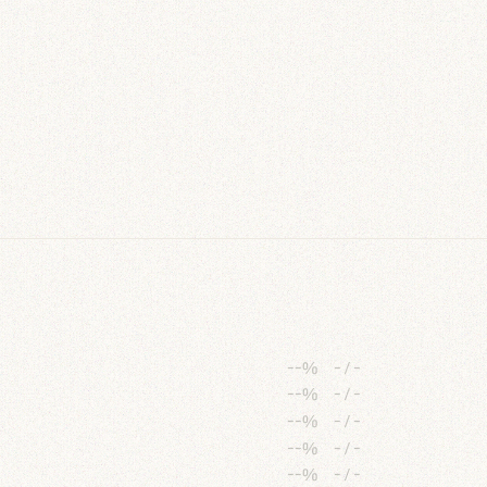
--%
-
/
-
--%
-
/
-
--%
-
/
-
--%
-
/
-
--%
-
/
-