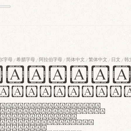
尔字母
希腊字母
阿拉伯字母
简体中文
繁体中文
日文
韩
/
/
/
/
/
/
ndglov
urgefonts
m dolor sit amet,
r adipiscing elit.
 ergonomia et
manus praestant,
olles et