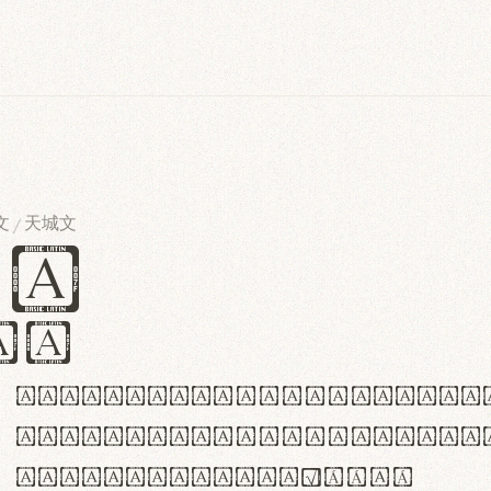
文
天城文
/
es
iv
ABCDEFGHIJKLMNOPQRSTU
abcdefghijklmnopqrstu
#0123456789%+−×÷=±