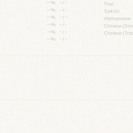
--%
-
/
-
Thai
--%
-
/
-
Turkish
--%
-
/
-
Vietnamese
--%
-
/
-
Chinese (Sim
--%
-
/
-
Chinese (Trad
--%
-
/
-