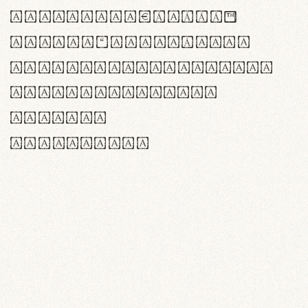
<>()[]{}|€£$¥©®™
,.!?:;…~^*'"°&@/\
rn m cl d cj g vv w
Il1 Oo0 dbqp 8B
CO eoca
fontvs.com