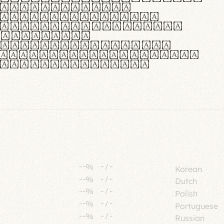
tione polaris
urabitur pretium
lacus, non laoreet
or vitae.
ue habitant morbi
senectus et netus et
fames ac turpis
--%
-
/
-
Korean
--%
-
/
-
Dutch
--%
-
/
-
Polish
--%
-
/
-
Portuguese
--%
-
/
-
Russian