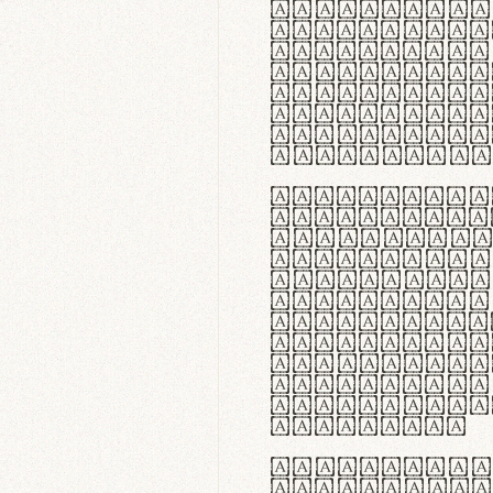
flexibilit
Suspendiss
Vestibulum
in faucibu
ultrices p
curae; Pra
hendrerit 
justo inte
Quisque ne
fabrica ga
meminit, u
sicut lana
nappa, vel
praecision
aute irure
reprehende
velit esse
fugiat nul
id velit u
faucibus.
In thermor
handgloves