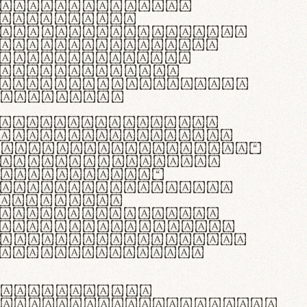
as singulares.
e potenti.
 ante ipsum primis
s orci luctus et
osuere cubilia
esent commodo
diam, non vehicula
rdum vel.
c purus lacinia,
ntuum artisanalis
bi materia selecta—
 merino, butyrum
 synthetics—
e assuuntur. Duis
 dolor in
rit in voluptate
 cillum dolore eu
la pariatur. Fusce
t lectus varius
egulatione,
 microfibra innovans