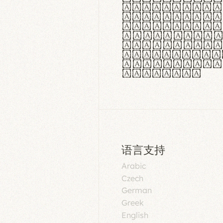
aut insula
utuntur. C
tincidunt 
lorem temp
Pellentesq
tristique 
malesuada 
egestas.
语言支持
Arabic
Czech
German
Greek
English