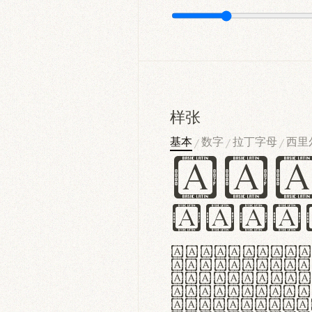
样张
基本
数字
拉丁字母
西里
/
/
/
Ha
Hamb
Lorem ipsu
consectetu
Handgloves
proteccio 
texturae m