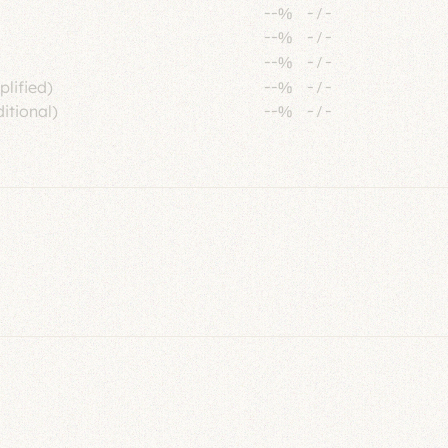
--%
-
/
-
--%
-
/
-
--%
-
/
-
plified)
--%
-
/
-
itional)
--%
-
/
-