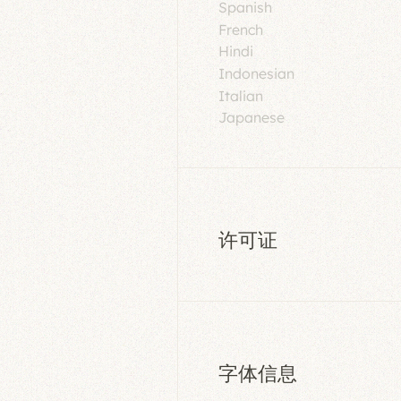
Spanish
French
Hindi
Indonesian
Italian
Japanese
许可证
字体信息