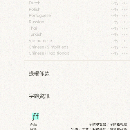
Dutch
--%
-
/
-
Polish
--%
-
/
-
Portuguese
--%
-
/
-
Russian
--%
-
/
-
Thai
--%
-
/
-
Turkish
--%
-
/
-
Vietnamese
--%
-
/
-
Chinese (Simplified)
--%
-
/
-
Chinese (Traditional)
--%
-
/
-
授權條款
字體資訊
產品
字體瀏覽器
/
字體檢視器
關於
定價
/
文章
/
服務條款
/
隱私權政策