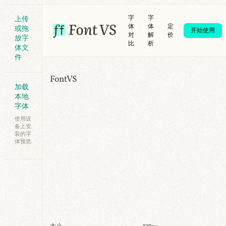
字
字
上传
体
体
定
或拖
开始使用
对
解
价
放字
比
析
体文
件
FontVS
加载
本地
字体
使用设
备上安
装的字
体预览
大小