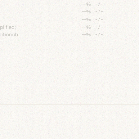
--%
-
/
-
--%
-
/
-
--%
-
/
-
plified)
--%
-
/
-
itional)
--%
-
/
-