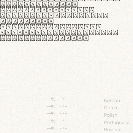
tione polaris
urabitur pretium
lacus, non laoreet
or vitae.
ue habitant morbi
senectus et netus et
fames ac turpis
--%
-
/
-
Korean
--%
-
/
-
Dutch
--%
-
/
-
Polish
--%
-
/
-
Portuguese
--%
-
/
-
Russian