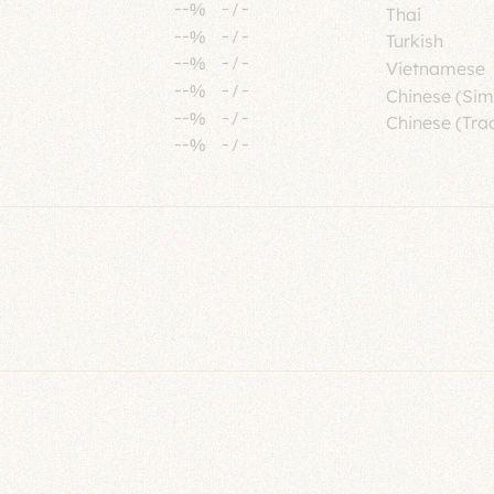
--%
-
/
-
Thai
--%
-
/
-
Turkish
--%
-
/
-
Vietnamese
--%
-
/
-
Chinese (Sim
--%
-
/
-
Chinese (Trad
--%
-
/
-