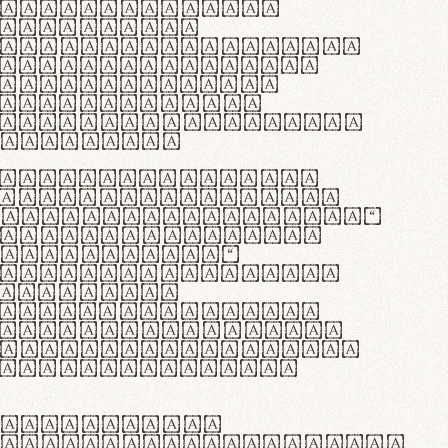
as singulares.
e potenti.
 ante ipsum primis
s orci luctus et
osuere cubilia
esent commodo
diam, non vehicula
rdum vel.
c purus lacinia,
ntuum artisanalis
bi materia selecta—
 merino, butyrum
 synthetics—
e assuuntur. Duis
 dolor in
rit in voluptate
 cillum dolore eu
la pariatur. Fusce
t lectus varius
egulatione,
 microfibra innovans