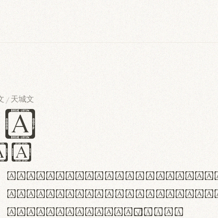
文
天城文
/
es
iv
ABCDEFGHIJKLMNOPQRSTU
abcdefghijklmnopqrstu
#0123456789%+−×÷=±