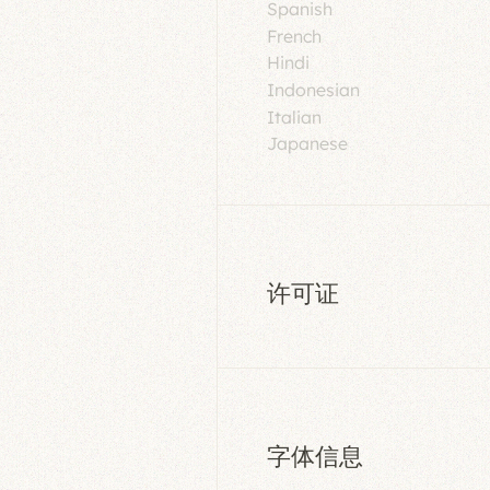
Spanish
French
Hindi
Indonesian
Italian
Japanese
许可证
字体信息