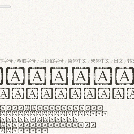
尔字母
希腊字母
阿拉伯字母
简体中文
繁体中文
日文
韩
/
/
/
/
/
/
ndglov
urgefonts
m dolor sit amet,
r adipiscing elit.
 ergonomia et
manus praestant,
olles et