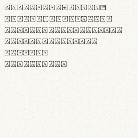
<>()[]{}|€£$¥©®™
,.!?:;…~^*'"°&@/\
rn m cl d cj g vv w
Il1 Oo0 dbqp 8B
CO eoca
fontvs.com