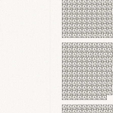
flexibilit
Suspendiss
Vestibulum
in faucibu
ultrices p
curae; Pra
hendrerit 
justo inte
Quisque ne
fabrica ga
meminit, u
sicut lana
nappa, vel
praecision
aute irure
reprehende
velit esse
fugiat nul
id velit u
faucibus.
In thermor
handgloves