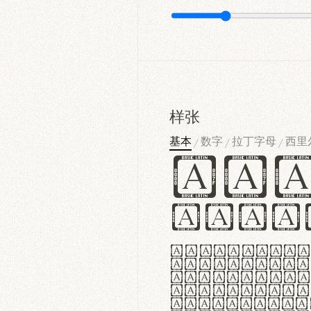
样张
基本
数字
拉丁字母
西里
/
/
/
Ha
Hamb
Lorem ipsu
consectetu
Handgloves
proteccio 
texturae m