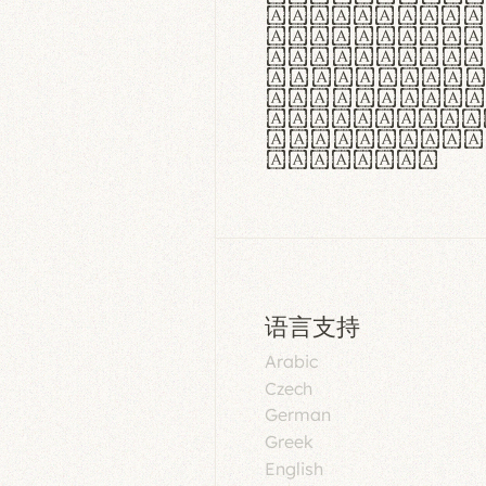
aut insula
utuntur. C
tincidunt 
lorem temp
Pellentesq
tristique 
malesuada 
egestas.
语言支持
Arabic
Czech
German
Greek
English