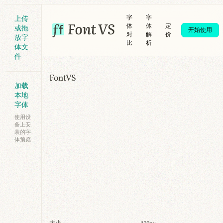
字
字
上传
体
体
定
或拖
开始使用
对
解
价
放字
比
析
体文
件
FontVS
加载
本地
字体
使用设
备上安
装的字
体预览
大小