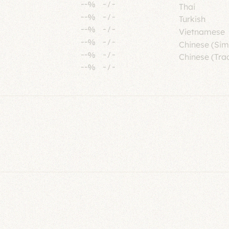
--%
-
/
-
Thai
--%
-
/
-
Turkish
--%
-
/
-
Vietnamese
--%
-
/
-
Chinese (Sim
--%
-
/
-
Chinese (Trad
--%
-
/
-