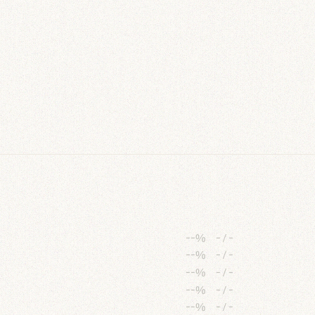
--%
-
/
-
--%
-
/
-
--%
-
/
-
--%
-
/
-
--%
-
/
-