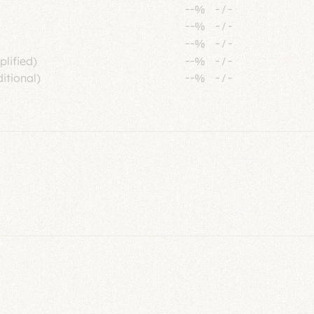
--%
-
/
-
--%
-
/
-
--%
-
/
-
plified)
--%
-
/
-
itional)
--%
-
/
-