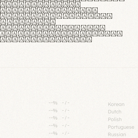
tione polaris
urabitur pretium
lacus, non laoreet
or vitae.
ue habitant morbi
senectus et netus et
fames ac turpis
--%
-
/
-
Korean
--%
-
/
-
Dutch
--%
-
/
-
Polish
--%
-
/
-
Portuguese
--%
-
/
-
Russian