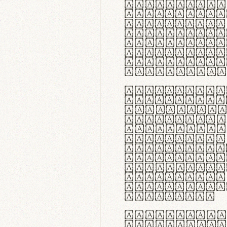
flexibilit
Suspendiss
Vestibulum
in faucibu
ultrices p
curae; Pra
hendrerit 
justo inte
Quisque ne
fabrica ga
meminit, u
sicut lana
nappa, vel
praecision
aute irure
reprehende
velit esse
fugiat nul
id velit u
faucibus.
In thermor
handgloves