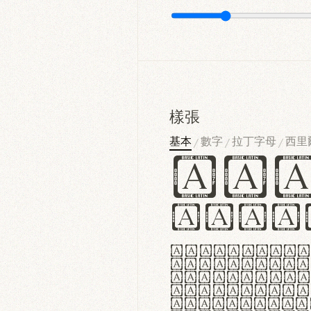
樣張
基本
數字
拉丁字母
西里
/
/
/
Ha
Hamb
Lorem ipsu
consectetu
Handgloves
proteccio 
texturae m