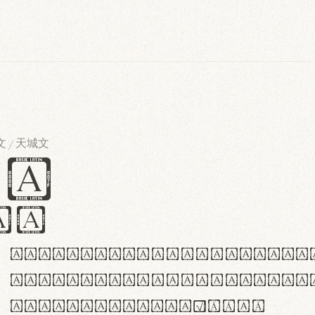
文
天城文
/
es
iv
ABCDEFGHIJKLMNOPQRSTU
abcdefghijklmnopqrstu
#0123456789%+−×÷=±