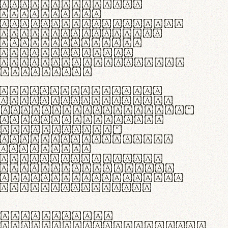
as singulares.
e potenti.
 ante ipsum primis
s orci luctus et
osuere cubilia
esent commodo
diam, non vehicula
rdum vel.
c purus lacinia,
ntuum artisanalis
bi materia selecta—
 merino, butyrum
 synthetics—
e assuuntur. Duis
 dolor in
rit in voluptate
 cillum dolore eu
la pariatur. Fusce
t lectus varius
egulatione,
 microfibra innovans