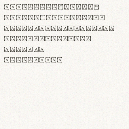
<>()[]{}|€£$¥©®™
,.!?:;…~^*'"°&@/\
rn m cl d cj g vv w
Il1 Oo0 dbqp 8B
CO eoca
fontvs.com