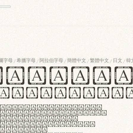
爾字母
希臘字母
阿拉伯字母
簡體中文
繁體中文
日文
韓
/
/
/
/
/
/
ndglov
urgefonts
m dolor sit amet,
r adipiscing elit.
 ergonomia et
manus praestant,
olles et