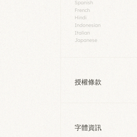
Spanish
French
Hindi
Indonesian
Italian
Japanese
授權條款
字體資訊