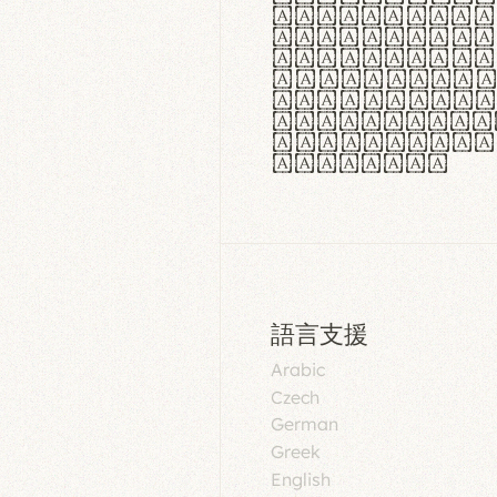
aut insula
utuntur. C
tincidunt 
lorem temp
Pellentesq
tristique 
malesuada 
egestas.
語言支援
Arabic
Czech
German
Greek
English