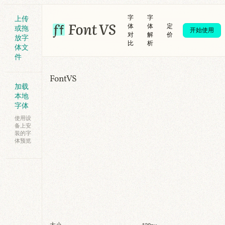
字
字
上传
体
体
定
或拖
开始使用
对
解
价
放字
比
析
体文
件
FontVS
加载
本地
字体
使用设
备上安
装的字
体预览
大小