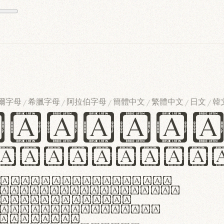
爾字母
希臘字母
阿拉伯字母
簡體中文
繁體中文
日文
韓
/
/
/
/
/
/
ndglov
urgefonts
m dolor sit amet,
r adipiscing elit.
 ergonomia et
manus praestant,
olles et