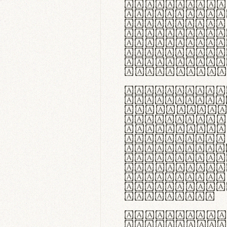
flexibilit
Suspendiss
Vestibulum
in faucibu
ultrices p
curae; Pra
hendrerit 
justo inte
Quisque ne
fabrica ga
meminit, u
sicut lana
nappa, vel
praecision
aute irure
reprehende
velit esse
fugiat nul
id velit u
faucibus.
In thermor
handgloves