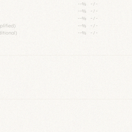
--%
-
/
-
--%
-
/
-
--%
-
/
-
plified)
--%
-
/
-
itional)
--%
-
/
-