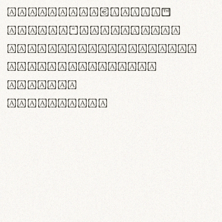
<>()[]{}|€£$¥©®™
,.!?:;…~^*'"°&@/\
rn m cl d cj g vv w
Il1 Oo0 dbqp 8B
CO eoca
fontvs.com