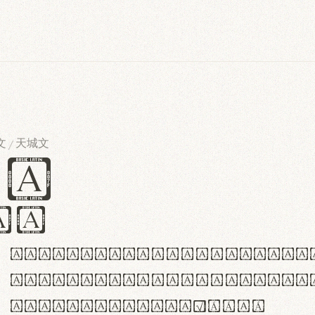
文
天城文
/
es
iv
ABCDEFGHIJKLMNOPQRSTU
abcdefghijklmnopqrstu
#0123456789%+−×÷=±