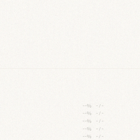
--%
-
/
-
--%
-
/
-
--%
-
/
-
--%
-
/
-
--%
-
/
-