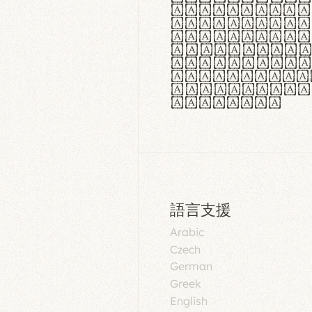
aut insula
utuntur. C
tincidunt 
lorem temp
Pellentesq
tristique 
malesuada 
egestas.
語言支援
Arabic
Czech
German
Greek
English