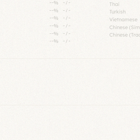
--%
-
/
-
Thai
--%
-
/
-
Turkish
--%
-
/
-
Vietnamese
--%
-
/
-
Chinese (Sim
--%
-
/
-
Chinese (Trad
--%
-
/
-