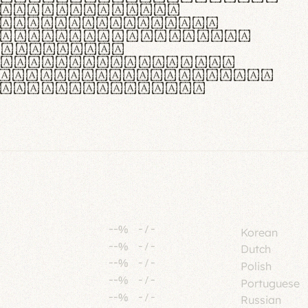
tione polaris
urabitur pretium
lacus, non laoreet
or vitae.
ue habitant morbi
senectus et netus et
fames ac turpis
--%
-
/
-
Korean
--%
-
/
-
Dutch
--%
-
/
-
Polish
--%
-
/
-
Portuguese
--%
-
/
-
Russian