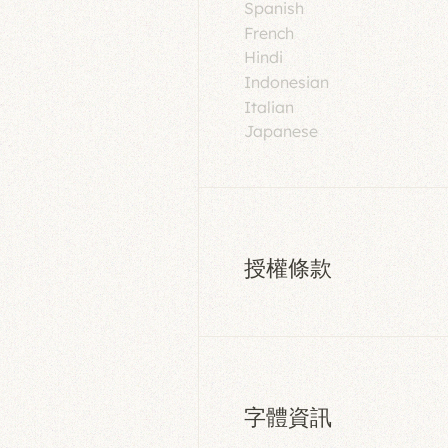
Spanish
French
Hindi
Indonesian
Italian
Japanese
授權條款
字體資訊