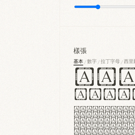
樣張
基本
數字
拉丁字母
西里
/
/
/
Ha
Hamb
Lorem ipsu
consectetu
Handgloves
proteccio 
texturae m