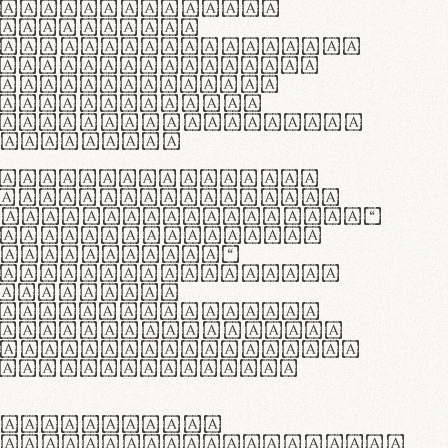
as singulares.
e potenti.
 ante ipsum primis
s orci luctus et
osuere cubilia
esent commodo
diam, non vehicula
rdum vel.
c purus lacinia,
ntuum artisanalis
bi materia selecta—
 merino, butyrum
 synthetics—
e assuuntur. Duis
 dolor in
rit in voluptate
 cillum dolore eu
la pariatur. Fusce
t lectus varius
egulatione,
 microfibra innovans