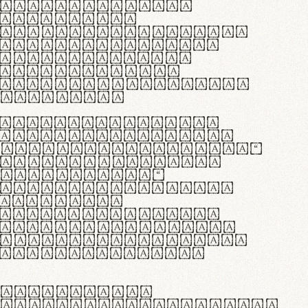
as singulares.
e potenti.
 ante ipsum primis
s orci luctus et
osuere cubilia
esent commodo
diam, non vehicula
rdum vel.
c purus lacinia,
ntuum artisanalis
bi materia selecta—
 merino, butyrum
 synthetics—
e assuuntur. Duis
 dolor in
rit in voluptate
 cillum dolore eu
la pariatur. Fusce
t lectus varius
egulatione,
 microfibra innovans