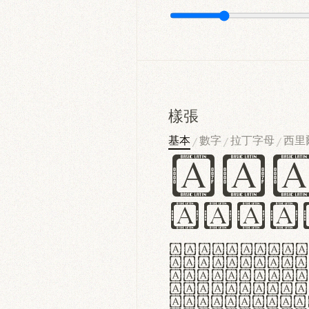
樣張
基本
數字
拉丁字母
西里
/
/
/
Ha
Hamb
Lorem ipsu
consectetu
Handgloves
proteccio 
texturae m