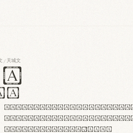
文
天城文
/
es
iv
ABCDEFGHIJKLMNOPQRSTU
abcdefghijklmnopqrstu
#0123456789%+−×÷=±