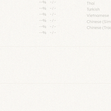
--%
-
/
-
Thai
--%
-
/
-
Turkish
--%
-
/
-
Vietnamese
--%
-
/
-
Chinese (Sim
--%
-
/
-
Chinese (Trad
--%
-
/
-