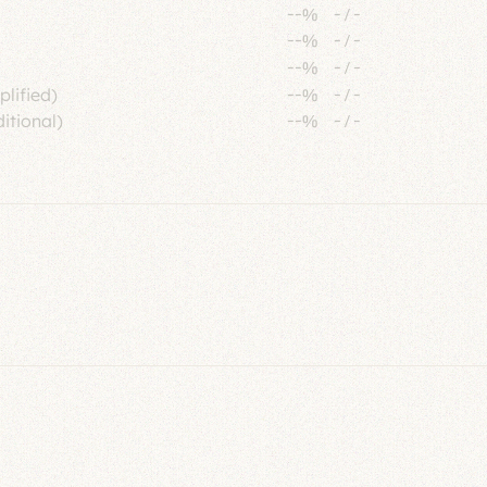
--%
-
/
-
--%
-
/
-
--%
-
/
-
plified)
--%
-
/
-
itional)
--%
-
/
-