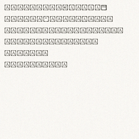
<>()[]{}|€£$¥©®™
,.!?:;…~^*'"°&@/\
rn m cl d cj g vv w
Il1 Oo0 dbqp 8B
CO eoca
fontvs.com