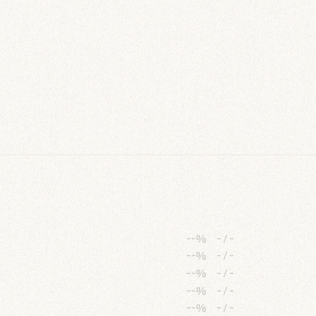
--%
-
/
-
--%
-
/
-
--%
-
/
-
--%
-
/
-
--%
-
/
-