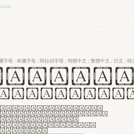
爾字母
希臘字母
阿拉伯字母
簡體中文
繁體中文
日文
韓
/
/
/
/
/
/
ndglov
urgefonts
m dolor sit amet,
r adipiscing elit.
 ergonomia et
manus praestant,
olles et