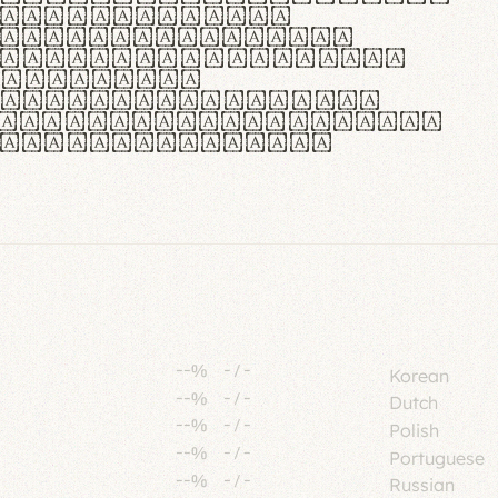
tione polaris
urabitur pretium
lacus, non laoreet
or vitae.
ue habitant morbi
senectus et netus et
fames ac turpis
--%
-
/
-
Korean
--%
-
/
-
Dutch
--%
-
/
-
Polish
--%
-
/
-
Portuguese
--%
-
/
-
Russian