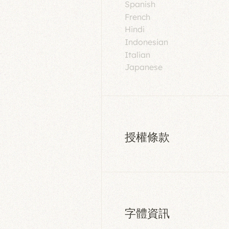
Spanish
French
Hindi
Indonesian
Italian
Japanese
授權條款
字體資訊