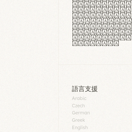
aut insula
utuntur. C
tincidunt 
lorem temp
Pellentesq
tristique 
malesuada 
egestas.
語言支援
Arabic
Czech
German
Greek
English