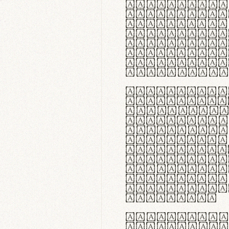
flexibilit
Suspendiss
Vestibulum
in faucibu
ultrices p
curae; Pra
hendrerit 
justo inte
Quisque ne
fabrica ga
meminit, u
sicut lana
nappa, vel
praecision
aute irure
reprehende
velit esse
fugiat nul
id velit u
faucibus.
In thermor
handgloves