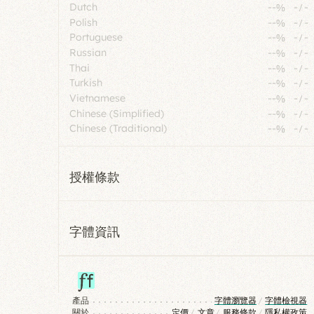
Dutch
--%
-
/
-
Polish
--%
-
/
-
Portuguese
--%
-
/
-
Russian
--%
-
/
-
Thai
--%
-
/
-
Turkish
--%
-
/
-
Vietnamese
--%
-
/
-
Chinese (Simplified)
--%
-
/
-
Chinese (Traditional)
--%
-
/
-
授權條款
字體資訊
產品
字體瀏覽器
/
字體檢視器
關於
定價
/
文章
/
服務條款
/
隱私權政策