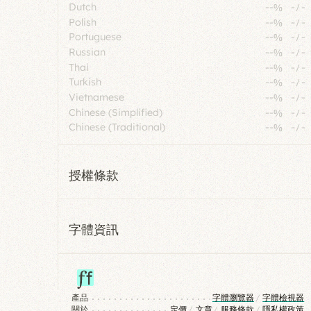
Dutch
--%
-
/
-
Polish
--%
-
/
-
Portuguese
--%
-
/
-
Russian
--%
-
/
-
Thai
--%
-
/
-
Turkish
--%
-
/
-
Vietnamese
--%
-
/
-
Chinese (Simplified)
--%
-
/
-
Chinese (Traditional)
--%
-
/
-
授權條款
字體資訊
產品
字體瀏覽器
/
字體檢視器
關於
定價
/
文章
/
服務條款
/
隱私權政策