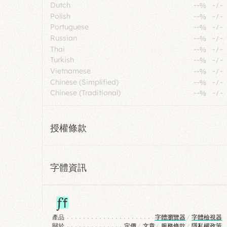
Dutch
--%
-
/
-
Polish
--%
-
/
-
Portuguese
--%
-
/
-
Russian
--%
-
/
-
Thai
--%
-
/
-
Turkish
--%
-
/
-
Vietnamese
--%
-
/
-
Chinese (Simplified)
--%
-
/
-
Chinese (Traditional)
--%
-
/
-
授權條款
字體資訊
產品
字體瀏覽器
/
字體檢視器
關於
定價
/
文章
/
服務條款
/
隱私權政策