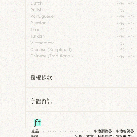
Dutch
--%
-
/
-
Polish
--%
-
/
-
Portuguese
--%
-
/
-
Russian
--%
-
/
-
Thai
--%
-
/
-
Turkish
--%
-
/
-
Vietnamese
--%
-
/
-
Chinese (Simplified)
--%
-
/
-
Chinese (Traditional)
--%
-
/
-
授權條款
字體資訊
產品
字體瀏覽器
/
字體檢視器
關於
定價
/
文章
/
服務條款
/
隱私權政策