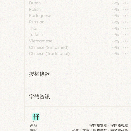
Dutch
--%
-
/
-
Polish
--%
-
/
-
Portuguese
--%
-
/
-
Russian
--%
-
/
-
Thai
--%
-
/
-
Turkish
--%
-
/
-
Vietnamese
--%
-
/
-
Chinese (Simplified)
--%
-
/
-
Chinese (Traditional)
--%
-
/
-
授權條款
字體資訊
產品
字體瀏覽器
/
字體檢視器
關於
定價
/
文章
/
服務條款
/
隱私權政策