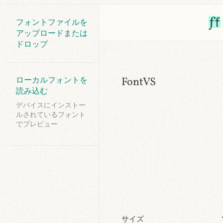
フォントファイルを
アップロードまたは
ドロップ
FontVS
ローカルフォントを
読み込む
デバイスにインストー
ルされているフォント
でプレビュー
サイズ