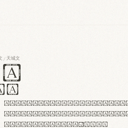
文
天城文
/
es
iv
ABCDEFGHIJKLMNOPQRSTU
abcdefghijklmnopqrstu
#0123456789%+−×÷=±