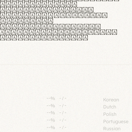
tione polaris
urabitur pretium
lacus, non laoreet
or vitae.
ue habitant morbi
senectus et netus et
fames ac turpis
--%
-
/
-
Korean
--%
-
/
-
Dutch
--%
-
/
-
Polish
--%
-
/
-
Portuguese
--%
-
/
-
Russian