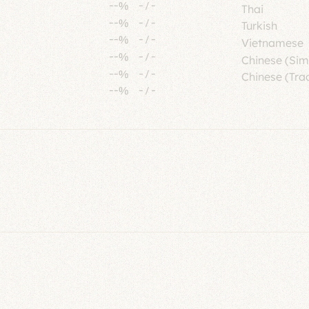
--%
-
/
-
Thai
--%
-
/
-
Turkish
--%
-
/
-
Vietnamese
--%
-
/
-
Chinese (Sim
--%
-
/
-
Chinese (Trad
--%
-
/
-