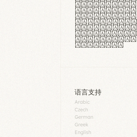
aut insula
utuntur. C
tincidunt 
lorem temp
Pellentesq
tristique 
malesuada 
egestas.
语言支持
Arabic
Czech
German
Greek
English