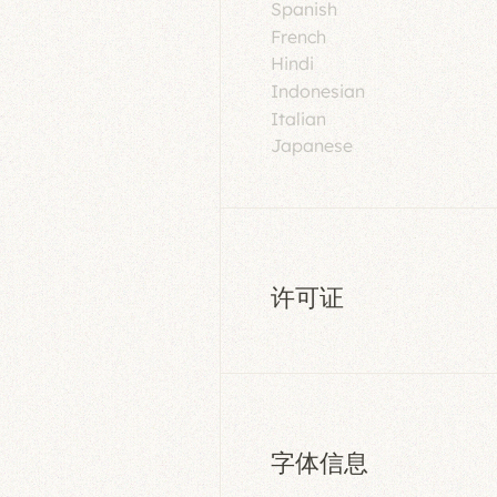
Spanish
French
Hindi
Indonesian
Italian
Japanese
许可证
字体信息