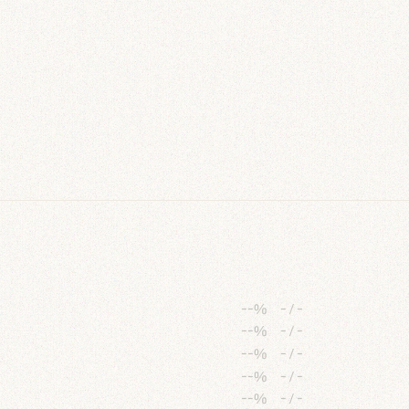
--%
-
/
-
--%
-
/
-
--%
-
/
-
--%
-
/
-
--%
-
/
-