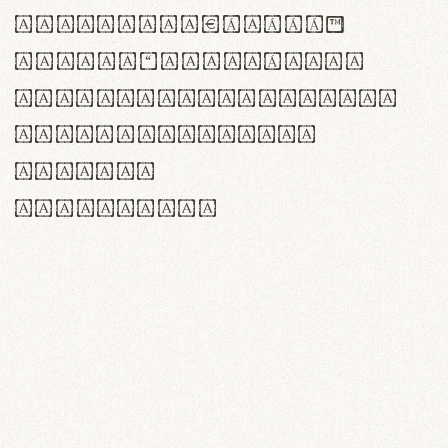
<>()[]{}|€£$¥©®™
,.!?:;…~^*'"°&@/\
rn m cl d cj g vv w
Il1 Oo0 dbqp 8B
CO eoca
fontvs.com