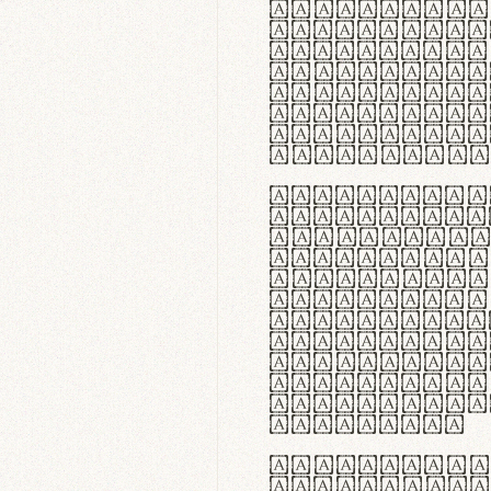
flexibilit
Suspendiss
Vestibulum
in faucibu
ultrices p
curae; Pra
hendrerit 
justo inte
Quisque ne
fabrica ga
meminit, u
sicut lana
nappa, vel
praecision
aute irure
reprehende
velit esse
fugiat nul
id velit u
faucibus.
In thermor
handgloves