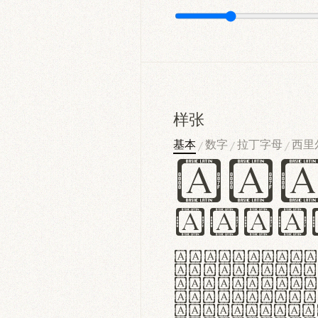
样张
基本
数字
拉丁字母
西里
/
/
/
Ha
Hamb
Lorem ipsu
consectetu
Handgloves
proteccio 
texturae m