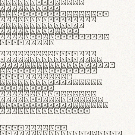
as singulares.
e potenti.
 ante ipsum primis
s orci luctus et
osuere cubilia
esent commodo
diam, non vehicula
rdum vel.
c purus lacinia,
ntuum artisanalis
bi materia selecta—
 merino, butyrum
 synthetics—
e assuuntur. Duis
 dolor in
rit in voluptate
 cillum dolore eu
la pariatur. Fusce
t lectus varius
egulatione,
 microfibra innovans