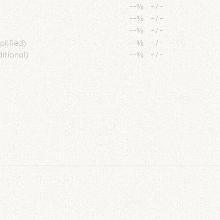
--%
-
/
-
--%
-
/
-
--%
-
/
-
plified)
--%
-
/
-
itional)
--%
-
/
-