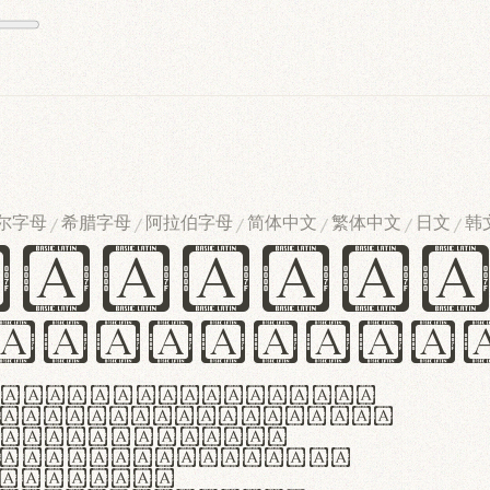
尔字母
希腊字母
阿拉伯字母
简体中文
繁体中文
日文
韩
/
/
/
/
/
/
ndglov
urgefonts
m dolor sit amet,
r adipiscing elit.
 ergonomia et
manus praestant,
olles et